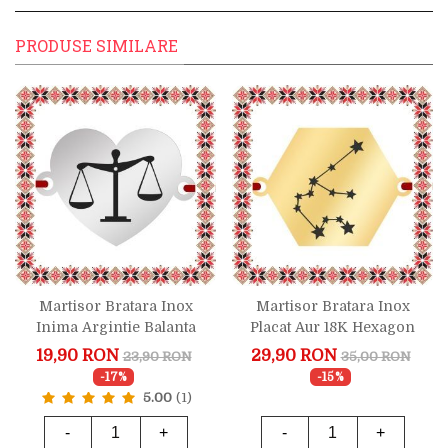
PRODUSE SIMILARE
Martisor Bratara Inox
Martisor Bratara Inox
Inima Argintie Balanta
Placat Aur 18K Hexagon
Justitie
Constelatie Zodia Varsator
19,90 RON
29,90 RON
23,90 RON
35,00 RON
-17%
-15%
5.00
(1)
-
+
-
+