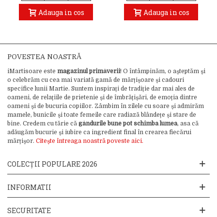
Adauga in cos
Adauga in cos
POVESTEA NOASTRĂ
iMartisoare este
magazinul primăverii
! O întâmpinăm, o așteptăm și
o celebrăm cu cea mai variată gamă de mărțișoare și cadouri
specifice lunii Martie. Suntem inspirați de tradiție dar mai ales de
oameni, de relațiile de prietenie și de îmbrățișări, de emoția dintre
oameni și de bucuria copiilor. Zâmbim în zilele cu soare și admirăm
mamele, bunicile și toate femeile care radiază blândețe și stare de
bine. Credem cu tărie că
gândurile bune pot schimba lumea
, asa că
adăugăm bucurie și iubire ca ingredient final în crearea fiecărui
mărțișor.
Citește întreaga noastră poveste aici.
COLECȚII POPULARE 2026
INFORMATII
SECURITATE