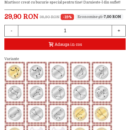
Martisor creat cu bucurie special pentru tine! Daruieste-l din suflet!
29,90 RON
36,90 RON
-19%
-7,00 RON
-
+
Adauga in cos
Variante