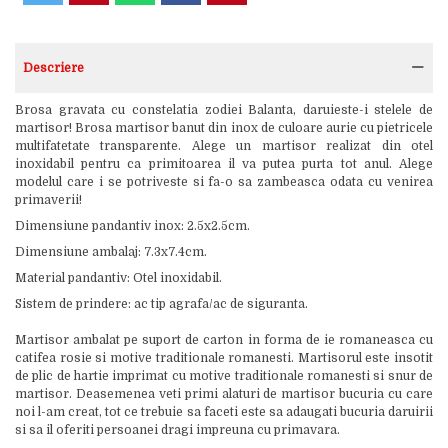
Descriere
Brosa gravata cu constelatia zodiei Balanta, daruieste-i stelele de
martisor! Brosa martisor banut din inox de culoare aurie cu pietricele
multifatetate transparente. Alege un martisor realizat din otel
inoxidabil pentru ca primitoarea il va putea purta tot anul. Alege
modelul care i se potriveste si fa-o sa zambeasca odata cu venirea
primaverii!
Dimensiune pandantiv inox: 2.5x2.5cm.
Dimensiune ambalaj: 7.3x7.4cm.
Material pandantiv: Otel inoxidabil.
Sistem de prindere: ac tip agrafa/ac de siguranta.
Martisor ambalat pe suport de carton in forma de ie romaneasca cu
catifea rosie si motive traditionale romanesti. Martisorul este insotit
de plic de hartie imprimat cu motive traditionale romanesti si snur de
martisor. Deasemenea veti primi alaturi de martisor bucuria cu care
noi l-am creat, tot ce trebuie sa faceti este sa adaugati bucuria daruirii
si sa il oferiti persoanei dragi impreuna cu primavara.