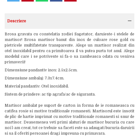
Descriere
Brosa gravata cu constelatia zodiei Sagetator, daruieste-i stelele de
martisor! Brosa martisor banut din inox de culoare rose gold cu
pietricele multifatetate transparente. Alege un martisor realizat din
otel inoxidabil pentru ca primitoarea il va putea purta tot anul. Alege
modelul care i se potriveste si fa-o sa zambeasca odata cu venirea
primaverii!
Dimensiune pandantiv inox: 2.5x2.5cm.
Dimensiune ambalaj: 7.3x7.4cm.
Material pandantiv: Otel inoxidabil.
Sistem de prindere: ac tip agrafa/ac de siguranta.
Martisor ambalat pe suport de carton in forma de ie romaneasca cu
catifea rosie si motive traditionale romanesti. Martisorul este insotit
de plic de hartie imprimat cu motive traditionale romanesti si snur de
martisor. Deasemenea veti primi alaturi de martisor bucuria cu care
noi l-am creat, tot ce trebuie sa faceti este sa adaugati bucuria daruirii
si sa il oferiti persoanei dragi impreuna cu primavara.