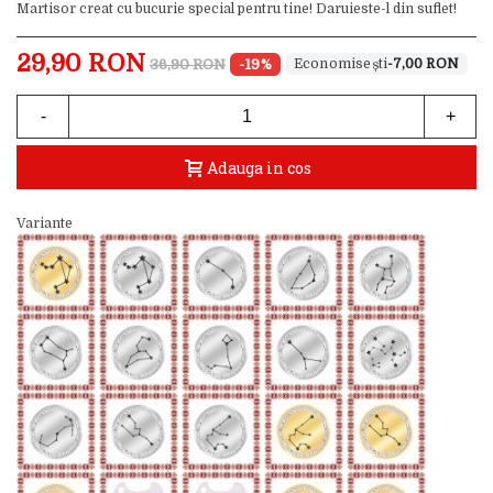
Martisor creat cu bucurie special pentru tine! Daruieste-l din suflet!
29,90 RON
36,90 RON
-19%
-7,00 RON
-
+
Adauga in cos
Variante