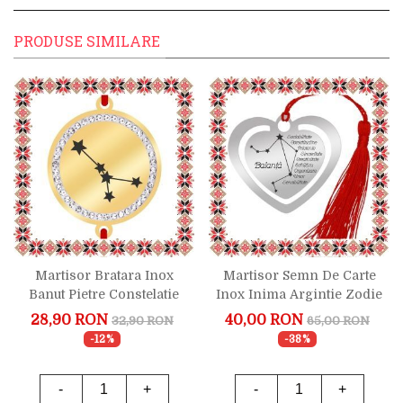
PRODUSE SIMILARE
Martisor Bratara Inox
Martisor Semn De Carte
Banut Pietre Constelatie
Inox Inima Argintie Zodie
Rac Auriu
Balanta
28,90 RON
40,00 RON
32,90 RON
65,00 RON
-12%
-38%
-
+
-
+