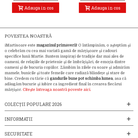
Adauga in cos
Adauga in cos
POVESTEA NOASTRĂ
iMartisoare este
magazinul primăverii
! O întâmpinăm, o așteptăm și
o celebrăm cu cea mai variată gamă de mărțișoare și cadouri
specifice lunii Martie. Suntem inspirați de tradiție dar mai ales de
oameni, de relațiile de prietenie și de îmbrățișări, de emoția dintre
oameni și de bucuria copiilor. Zâmbim în zilele cu soare și admirăm
mamele, bunicile și toate femeile care radiază blândețe și stare de
bine. Credem cu tărie că
gândurile bune pot schimba lumea
, asa că
adăugăm bucurie și iubire ca ingredient final în crearea fiecărui
mărțișor.
Citește întreaga noastră poveste aici.
COLECȚII POPULARE 2026
INFORMATII
SECURITATE