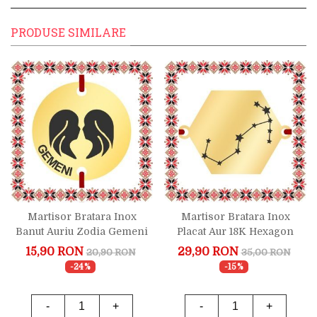
PRODUSE SIMILARE
Martisor Bratara Inox
Martisor Bratara Inox
Banut Auriu Zodia Gemeni
Placat Aur 18K Hexagon
Constelatie Zodia
15,90 RON
29,90 RON
20,90 RON
35,00 RON
Scorpion
-24%
-15%
-
+
-
+