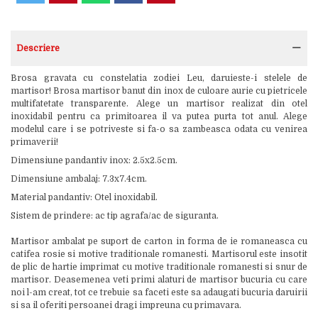
Descriere
Brosa gravata cu constelatia zodiei Leu, daruieste-i stelele de
martisor! Brosa martisor banut din inox de culoare aurie cu pietricele
multifatetate transparente. Alege un martisor realizat din otel
inoxidabil pentru ca primitoarea il va putea purta tot anul. Alege
modelul care i se potriveste si fa-o sa zambeasca odata cu venirea
primaverii!
Dimensiune pandantiv inox: 2.5x2.5cm.
Dimensiune ambalaj: 7.3x7.4cm.
Material pandantiv: Otel inoxidabil.
Sistem de prindere: ac tip agrafa/ac de siguranta.
Martisor ambalat pe suport de carton in forma de ie romaneasca cu
catifea rosie si motive traditionale romanesti. Martisorul este insotit
de plic de hartie imprimat cu motive traditionale romanesti si snur de
martisor. Deasemenea veti primi alaturi de martisor bucuria cu care
noi l-am creat, tot ce trebuie sa faceti este sa adaugati bucuria daruirii
si sa il oferiti persoanei dragi impreuna cu primavara.