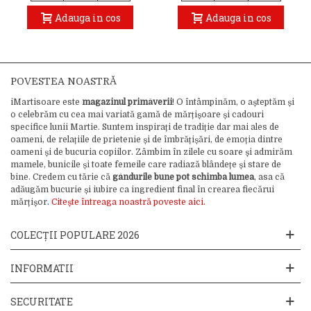
Adauga in cos
Adauga in cos
POVESTEA NOASTRĂ
iMartisoare este
magazinul primăverii
! O întâmpinăm, o așteptăm și
o celebrăm cu cea mai variată gamă de mărțișoare și cadouri
specifice lunii Martie. Suntem inspirați de tradiție dar mai ales de
oameni, de relațiile de prietenie și de îmbrățișări, de emoția dintre
oameni și de bucuria copiilor. Zâmbim în zilele cu soare și admirăm
mamele, bunicile și toate femeile care radiază blândețe și stare de
bine. Credem cu tărie că
gândurile bune pot schimba lumea
, asa că
adăugăm bucurie și iubire ca ingredient final în crearea fiecărui
mărțișor.
Citește întreaga noastră poveste aici.
COLECȚII POPULARE 2026
INFORMATII
SECURITATE