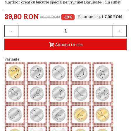
Martisor creat cu bucurie special pentru tine! Daruieste-l din suflet!
29,90 RON
36,90 RON
-19%
-7,00 RON
-
+
Adauga in cos
Variante