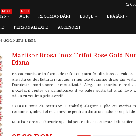
Cau
NOU
NOU
026
AUR
RECOMANDĂRI
BROȘE
BRĂȚĂRI
TE
PERSONALIZATE
ACCESORII
ose Gold Nume Diana
Martisor Brosa Inox Trifoi Rose Gold N
Diana
Brosa martisor in forma de trifoi cu patru foi din inox de culoare 
gravata cu doi fluturasi gingasi si numele doamnei dragi din viata 
Daruieste martisoare personalizate! Alege un martisor realiza
inoxidabil pentru ca primitoarea il va putea purta tot anul, fa-o
odata cu venirea primaverii!
CADOU! Snur de martisor + ambalaj elegant + plic cu motive tr
romanesti, adica tot ce ai nevoie pentru a darui un cadou complet de
Martisor creat cu bucurie special pentru tine! Daruieste-l din suflet!