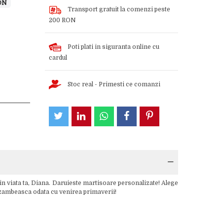
ON
Transport gratuit la comenzi peste
200 RON
Poti plati in siguranta online cu
cardul
Stoc real - Primesti ce comanzi
in viata ta, Diana. Daruieste martisoare personalizate! Alege
sa zambeasca odata cu venirea primaverii!