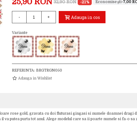
25,90 RON
32,90 RON
-21%
-7,00 R
Adauga in cos
-
+
Variante
REFERINTA:
BRGTRGN050
Adauga in Wishlist
uloare rose gold, gravata cu doi fluturasi gingasi si numele doamnei dragi d
a il va putea purta tot anul. Alege modelul care sa ii poarte numele si fa-o 