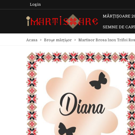
Login
MĂRȚIȘOARE 2
SEMNE DE CAR
Acasa
>
Broșe mărțișor
>
Martisor Brosa Inox Trifoi R