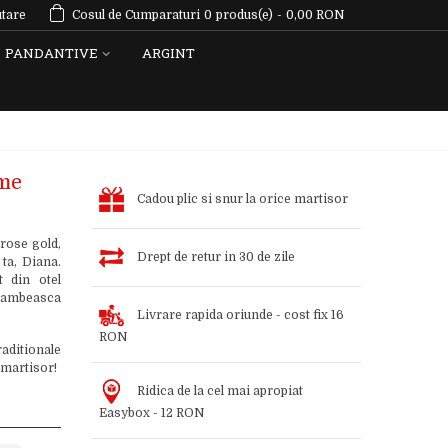
tare
Cosul de Cumparaturi
0
produs(e)
-
0,00 RON
PANDANTIVE
ARGINT
ume
Cadou plic si snur la orice martisor
rose gold,
Drept de retur in 30 de zile
ta, Diana.
t din otel
 zambeasca
Livrare rapida oriunde - cost fix 16
RON
aditionale
 martisor!
Ridica de la cel mai apropiat
Easybox - 12 RON