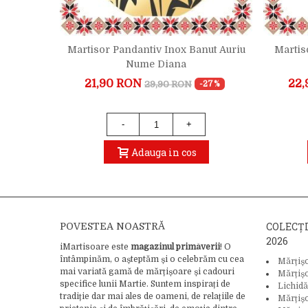
ut Rose
Martisor Pandantiv Inox Banut Auriu
Martis
Nume Diana
21,90 RON
22,
29,90 RON
-24%
-27%
1)
-
+
Adauga in cos
COLECȚ
POVESTEA NOASTRĂ
2026
iMartisoare este
magazinul primăverii
! O
întâmpinăm, o așteptăm și o celebrăm cu cea
Mărțiș
mai variată gamă de mărțișoare și cadouri
Mărțiș
specifice lunii Martie. Suntem inspirați de
Lichidă
tradiție dar mai ales de oameni, de relațiile de
Mărțiș