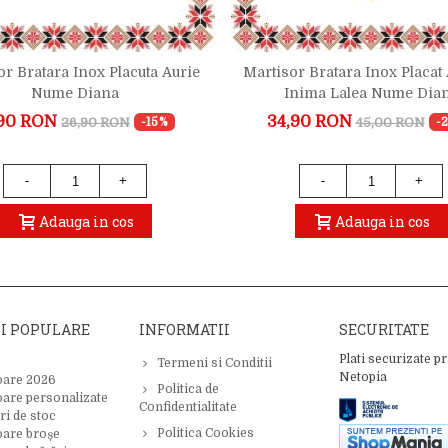
or Bratara Inox Placuta Aurie
Martisor Bratara Inox Placat
Nume Diana
Inima Lalea Nume Dia
90 RON
34,90 RON
26,90 RON
45,00 RON
-15%
-
-
+
-
+
Adauga in cos
Adauga in cos
II POPULARE
INFORMATII
SECURITATE
Plati securizate pr
Termeni si Conditii
Netopia
oare 2026
Politica de
oare personalizate
Confidentialitate
ri de stoc
Politica Cookies
oare broșe