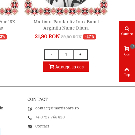
 Aur 18K
Martisor Pandantiv Inox Banut
Martiso
na
Argintiu Nume Diana
Cautare
21,90 RON
20,
29,90 RON
22%
-27%
0
-
+
Cos
Adauga in cos
Top
CONTACT
in
contact@imartisoare.ro
+4 0727 755 320
Contact