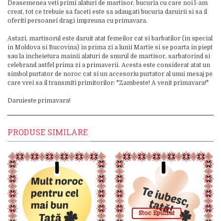
Deasemenea veti primi alaturi de martisor, bucuria cu care noi l-am
creat, tot ce trebuie sa faceti este sa adaugati bucuria daruirii si sa il
oferiti persoanei dragi impreuna cu primavara.
Astazi, martisorul este daruit atat femeilor cat si barbatilor (in special
in Moldova si Bucovina) in prima zi a lunii Martie si se poarta in piept
sau la incheietura mainii alaturi de snurul de martisor, sarbatorind si
celebrand astfel prima zi a primaverii. Acesta este considerat atat un
simbol purtator de noroc cat si un accesoriu purtator al unui mesaj pe
care vrei sa il transmiti primitorilor: "Zambeste! A venit primavara!"
Daruieste primavara!
PRODUSE SIMILARE
Stoc Epuizat