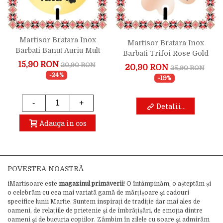
Martisor Bratara Inox
Martisor Bratara Inox
Barbati Banut Auriu Mult
Barbati Trifoi Rose Gold
Noroc Bun Tata
Te Iubesc Tata
15,90 RON
20,90 RON
20,90 RON
25,90 RON
-24%
-19%
-
+
Detalii...
Adauga in cos
POVESTEA NOASTRĂ
iMartisoare este
magazinul primăverii
! O întâmpinăm, o așteptăm și
o celebrăm cu cea mai variată gamă de mărțișoare și cadouri
specifice lunii Martie. Suntem inspirați de tradiție dar mai ales de
oameni, de relațiile de prietenie și de îmbrățișări, de emoția dintre
oameni și de bucuria copiilor. Zâmbim în zilele cu soare și admirăm