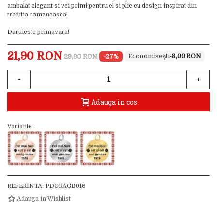
ambalat elegant si vei primi pentru el si plic cu design inspirat din
traditia romaneasca!
Daruieste primavara!
21,90 RON
29,90 RON
-27%
-8,00 RON
-
+
Adauga in cos
Variante
REFERINTA:
PDGRAGB016
Adauga in Wishlist