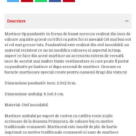
Descriere
Martisor tip pandantiv in forma de banut norocos realizat din inox de
culoare argintie gravat cu trifoi cu patru foi si mesajul Cel mai bun sot
si cel mai grozav tata. Pandantivul este realizat din otel inoxidabil, un
material rezistent ce nu isi modifica culoarea si aspectul in timp,
aspect ce face din acest martisor un accesoriu extrem de versatil,
usor de asortat mai multor tinute vestimentare si care poate fi purtat
ca pandantiv pe lantisor si dupa sezonul de martisor. Gravam cu
bucurie martisoare special create pentru oamenii dragi din viata ta!
Dimensiune pandantiv inox: 2.0x2.3cm.
Dimensiune ambalaj: 8.5x6.3 cm.
Material: Otel inoxidabil.
Martisor ambalat pe suport de carton cu catifea rosie si plic
scrisoare de la doamna Primavara, de culoare bej cu motive
traditionale romanesti. Martisorul este insotit de plic de hartie
imprimat cu motive traditionale romanesti si snur de martisor.