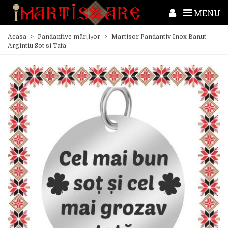
MENU
Acasa
>
Pandantive mărțișor
>
Martisor Pandantiv Inox Banut
Argintiu Sot si Tata