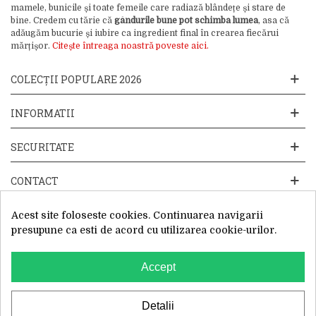
mamele, bunicile și toate femeile care radiază blândețe și stare de
bine. Credem cu tărie că
gândurile bune pot schimba lumea
, asa că
adăugăm bucurie și iubire ca ingredient final în crearea fiecărui
mărțișor.
Citește întreaga noastră poveste aici.
COLECȚII POPULARE 2026
INFORMATII
SECURITATE
CONTACT
Acest site foloseste cookies. Continuarea navigarii
presupune ca esti de acord cu utilizarea cookie-urilor.
Accept
Website operat de: Primavara in dar SRL, Cod Fiscal: 52428019, Reg.
Com: J2025066115002, Sediu Social:Sos. Unirii 201-203C, Caciulati,
Ilfov
WhatsApp
Detalii