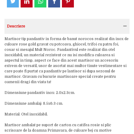
Descriere
Martisor tip pandantiv in forma de banut norocos realizat din inox de
culoare rose gold gravat cu potcoava, ghiocel, trifoi cu patru foi,
cosar si mesajul Mult Noroc. Pandantivul este realizat din otel
inoxidabil, un material rezistent ce nu isi modifica culoarea si
aspectul in timp, aspect ce face din acest martisor un accesoriu
extrem de versatil, usor de asortat mai multor tinute vestimentare si
care poate fi purtat ca pandantiv pe lantisor si dupa sezonul de
martisor. Gravam cu bucurie martisoare special create pentru
oamenii dragi din viata ta!
Dimensiune pandantiv inox: 2.0x2.3cm.
Dimensiune ambalaj: 8.5x6.3 cm.
Material: Otel inoxidabil.
Martisor ambalat pe suport de carton cu catifea rosie si plic
scrisoare de la doamna Primavara, de culoare bej cu motive