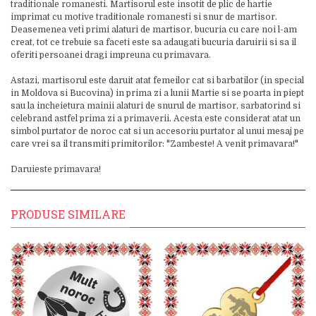
traditionale romanesti. Martisorul este insotit de plic de hartie
imprimat cu motive traditionale romanesti si snur de martisor.
Deasemenea veti primi alaturi de martisor, bucuria cu care noi l-am
creat, tot ce trebuie sa faceti este sa adaugati bucuria daruirii si sa il
oferiti persoanei dragi impreuna cu primavara.
Astazi, martisorul este daruit atat femeilor cat si barbatilor (in special
in Moldova si Bucovina) in prima zi a lunii Martie si se poarta in piept
sau la incheietura mainii alaturi de snurul de martisor, sarbatorind si
celebrand astfel prima zi a primaverii. Acesta este considerat atat un
simbol purtator de noroc cat si un accesoriu purtator al unui mesaj pe
care vrei sa il transmiti primitorilor: "Zambeste! A venit primavara!"
Daruieste primavara!
PRODUSE SIMILARE