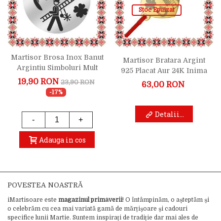
Stoc Epuizat
Martisor Brosa Inox Banut
Martisor Bratara Argint
Argintiu Simboluri Mult
925 Placat Aur 24K Inima
Noroc
Simboluri Norocoase
19,90 RON
23,90 RON
63,00 RON
-17%
Detalii...
-
+
Adauga in cos
POVESTEA NOASTRĂ
iMartisoare este
magazinul primăverii
! O întâmpinăm, o așteptăm și
o celebrăm cu cea mai variată gamă de mărțișoare și cadouri
specifice lunii Martie. Suntem inspirați de tradiție dar mai ales de