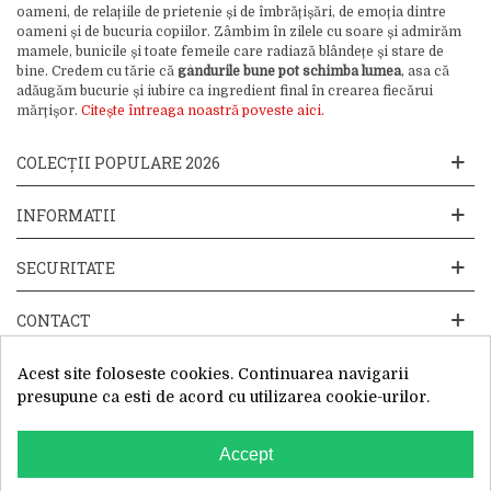
oameni, de relațiile de prietenie și de îmbrățișări, de emoția dintre
oameni și de bucuria copiilor. Zâmbim în zilele cu soare și admirăm
mamele, bunicile și toate femeile care radiază blândețe și stare de
bine. Credem cu tărie că
gândurile bune pot schimba lumea
, asa că
adăugăm bucurie și iubire ca ingredient final în crearea fiecărui
mărțișor.
Citește întreaga noastră poveste aici.
COLECȚII POPULARE 2026
INFORMATII
SECURITATE
CONTACT
Acest site foloseste cookies. Continuarea navigarii
presupune ca esti de acord cu utilizarea cookie-urilor.
Accept
Website operat de: Primavara in dar SRL, Cod Fiscal: 52428019, Reg.
Com: J2025066115002, Sediu Social:Sos. Unirii 201-203C, Caciulati,