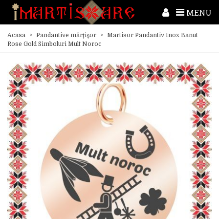
MENU
Acasa
>
Pandantive mărțișor
>
Martisor Pandantiv Inox Banut
Rose Gold Simboluri Mult Noroc