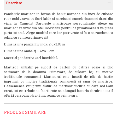
Descriere
Pandantiv martisor in forma de banut norocos din inox de culoare
rose gold gravat cu flori, lalale si narcisa si numele doamnei dragi din
viata ta, Camelia! Daruieste martisoare personalizate! Alege un
martisor realizat din otel inoxidabil pentru ca primitoarea il va putea
purta tot anul. Alege modelul care i se potriveste si fa-o sa zambeasca
odata cu venirea primaverii!
Dimensiune pandantiv inox: 2.0x2.3cm.
Dimensiune ambalaj: 8.5x6.3 cm.
Material pandantiv: Otel inoxidabil.
Martisor ambalat pe suport de carton cu catifea rosie si plic
scrisoare de la doamna Primavara, de culoare bej cu motive
traditionale romanesti. Martisorul este insotit de plic de hartie
imprimat cu motive traditionale romanesti si snur de martisor.
Deasemenea veti primi alaturi de martisor bucuria cu care noi l-am
creat, tot ce trebuie sa faceti este sa adaugati bucuria daruirii si sa il
oferiti persoanei dragi impreuna cu primavara.
PRODUSE SIMILARE