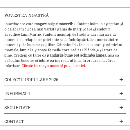
POVESTEA NOASTRĂ
iMartisoare este
magazinul primăverii
! O întâmpinăm, o așteptăm și
o celebrăm cu cea mai variată gamă de mărțișoare și cadouri
specifice lunii Martie. Suntem inspirați de tradiție dar mai ales de
oameni, de relațiile de prietenie și de îmbrățișări, de emoția dintre
oameni și de bucuria copiilor. Zâmbim în zilele cu soare și admirăm
mamele, bunicile și toate femeile care radiază blândețe și stare de
bine. Credem cu tărie că
gândurile bune pot schimba lumea
, asa că
adăugăm bucurie și iubire ca ingredient final în crearea fiecărui
mărțișor.
Citește întreaga noastră poveste aici.
COLECȚII POPULARE 2026
INFORMATII
SECURITATE
CONTACT