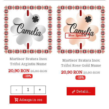
Stoc Epuizat
Martisor Bratara Inox
Martisor Bratara Inox
Trifoi Argintiu Nume
Trifoi Rose Gold Nume
Camelia
Camelia
20,90 RON
25,90 RON
20,90 RON
25,90 RON
-19%
-19%
-
+
Detalii...
Adauga in cos