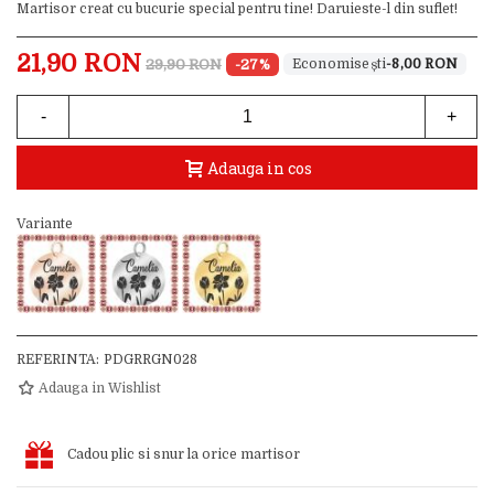
Martisor creat cu bucurie special pentru tine! Daruieste-l din suflet!
21,90 RON
29,90 RON
-27%
-8,00 RON
-
+
Adauga in cos
Variante
REFERINTA:
PDGRRGN028
Adauga in Wishlist
Cadou plic si snur la orice martisor