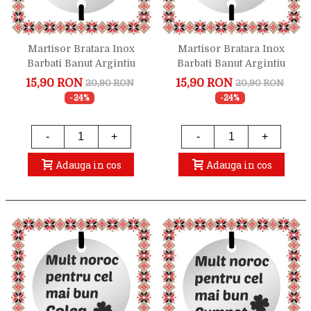
Martisor Bratara Inox
Martisor Bratara Inox
Barbati Banut Argintiu
Barbati Banut Argintiu
Noroc Nasule
Mult Noroc Bunic
15,90 RON
15,90 RON
20,90 RON
20,90 RON
-24%
-24%
-
+
-
+
Adauga in cos
Adauga in cos