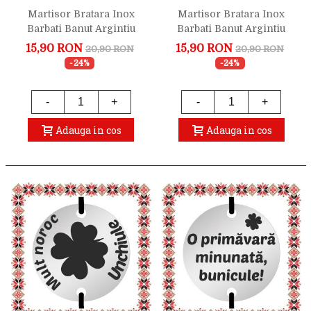
Martisor Bratara Inox
Martisor Bratara Inox
Barbati Banut Argintiu
Barbati Banut Argintiu
Trifoi Prieten
Mult Noroc Tata
15,90 RON
15,90 RON
20,90 RON
20,90 RON
-24%
-24%
-
+
-
+
Adauga in cos
Adauga in cos