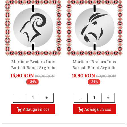
Martisor Bratara Inox
Martisor Bratara Inox
Barbati Banut Argintiu
Barbati Banut Argintiu
Zodiac Berbec
Zodiac Capricorn
15,90 RON
15,90 RON
20,90 RON
20,90 RON
-24%
-24%
-
+
-
+
Adauga in cos
Adauga in cos