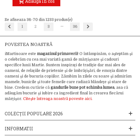
Adauga in cos
Se afiseaza 36-70 din 1233 produs(e)
…
Inapoi
Inainte
1
2
3
36
POVESTEA NOASTRĂ
iMartisoare este
magazinul primăverii
! O întâmpinăm, o așteptăm și
o celebrăm cu cea mai variată gamă de mărțișoare și cadouri
specifice lunii Martie. Suntem inspirați de tradiție dar mai ales de
oameni, de relațiile de prietenie și de îmbrățișări, de emoția dintre
oameni și de bucuria copiilor. Zâmbim în zilele cu soare și admirăm
mamele, bunicile și toate femeile care radiază blândețe și stare de
bine. Credem cu tărie că
gândurile bune pot schimba lumea
, asa că
adăugăm bucurie și iubire ca ingredient final în crearea fiecărui
mărțișor.
Citește întreaga noastră poveste aici.
COLECȚII POPULARE 2026
INFORMATII