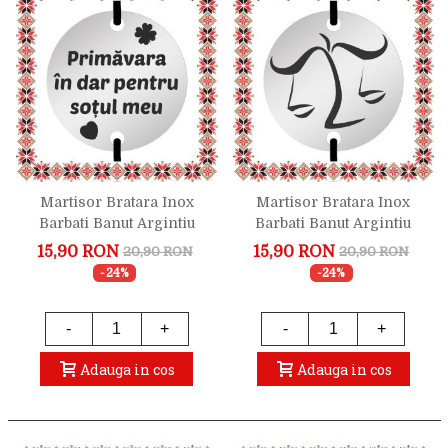
Martisor Bratara Inox
Martisor Bratara Inox
Barbati Banut Argintiu
Barbati Banut Argintiu
Urare Sot
Zodiac Balanta
15,90 RON
15,90 RON
20,90 RON
20,90 RON
-24%
-24%
-
+
-
+
Adauga in cos
Adauga in cos