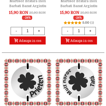
Martisor Bratara Inox
Martisor Bratara Inox
Barbati Banut Argintiu
Barbati Banut Argintiu
Mult Noroc Frate
Mult Noroc Nas
15,90 RON
15,90 RON
20,90 RON
20,90 RON
-24%
-24%
5.00
(1)
-
+
-
+
Adauga in cos
Adauga in cos