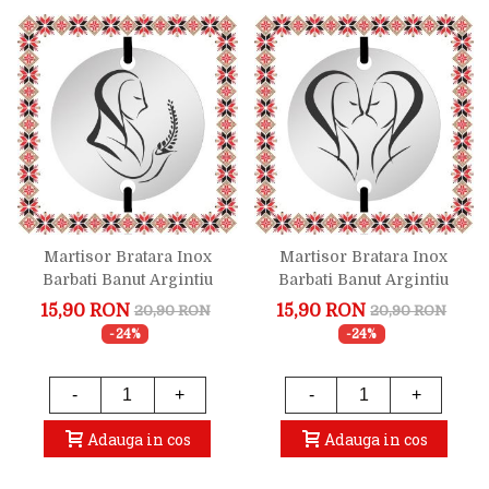
Martisor Bratara Inox
Martisor Bratara Inox
Barbati Banut Argintiu
Barbati Banut Argintiu
Zodiac Fecioara
Zodiac Gemeni
15,90 RON
15,90 RON
20,90 RON
20,90 RON
-24%
-24%
-
+
-
+
Adauga in cos
Adauga in cos