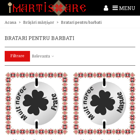
MENU
Acasa
>
Brățări mărțișor
>
Bratari pentru barbati
BRATARI PENTRU BARBATI
Filtrare
Relevanta