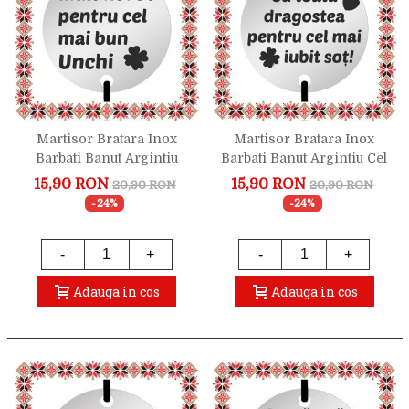
Martisor Bratara Inox
Martisor Bratara Inox
Barbati Banut Argintiu
Barbati Banut Argintiu Cel
Mult Noroc Bun Unchi
Mai Iubit Sot
15,90 RON
15,90 RON
20,90 RON
20,90 RON
-24%
-24%
-
+
-
+
Adauga in cos
Adauga in cos