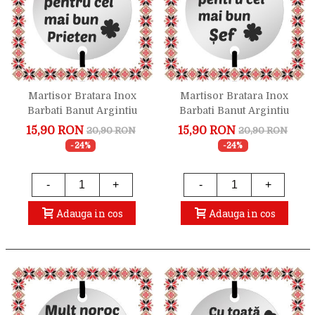
Martisor Bratara Inox
Martisor Bratara Inox
Barbati Banut Argintiu
Barbati Banut Argintiu
Mult Noroc Prieten
Mult Noroc Sef
15,90 RON
15,90 RON
20,90 RON
20,90 RON
-24%
-24%
-
+
-
+
Adauga in cos
Adauga in cos