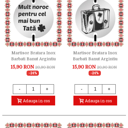
Martisor Bratara Inox
Martisor Bratara Inox
Barbati Banut Argintiu
Barbati Banut Argintiu
Mult Noroc Bun Tata
Geanta Calatorie
15,90 RON
15,90 RON
20,90 RON
20,90 RON
-24%
-24%
-
+
-
+
Adauga in cos
Adauga in cos