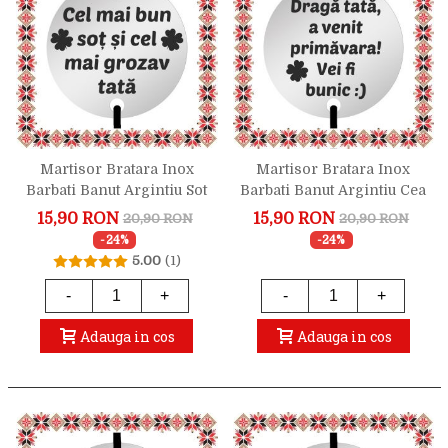
Martisor Bratara Inox
Martisor Bratara Inox
Barbati Banut Argintiu Sot
Barbati Banut Argintiu Cea
Si Tata
Mai Buna Veste
15,90 RON
15,90 RON
20,90 RON
20,90 RON
-24%
-24%
5.00
(1)
-
+
-
+
Adauga in cos
Adauga in cos