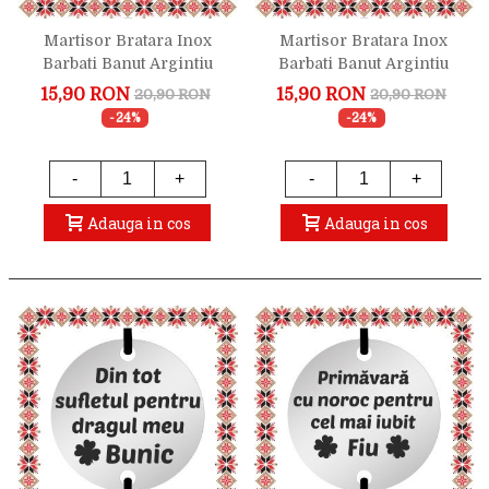
Martisor Bratara Inox
Martisor Bratara Inox
Barbati Banut Argintiu
Barbati Banut Argintiu
Mult Noroc Unchi
Urare Bunic
15,90 RON
15,90 RON
20,90 RON
20,90 RON
-24%
-24%
-
+
-
+
Adauga in cos
Adauga in cos