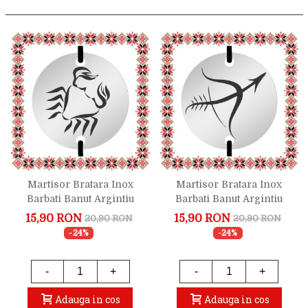
Martisor Bratara Inox
Martisor Bratara Inox
Barbati Banut Argintiu
Barbati Banut Argintiu
Zodiac Rac
Zodiac Sagetator
15,90 RON
15,90 RON
20,90 RON
20,90 RON
-24%
-24%
-
+
-
+
Adauga in cos
Adauga in cos