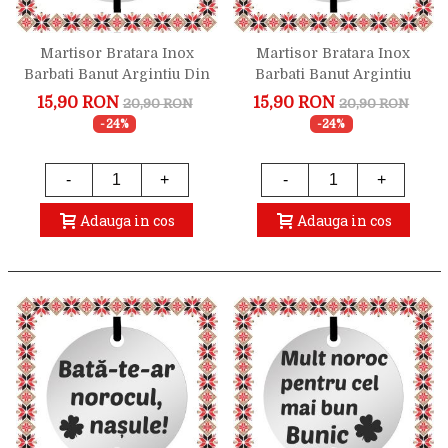
Martisor Bratara Inox
Martisor Bratara Inox
Barbati Banut Argintiu Din
Barbati Banut Argintiu
Tot Sufletul Bunic
Urare Fiu
15,90 RON
15,90 RON
20,90 RON
20,90 RON
-24%
-24%
-
+
-
+
Adauga in cos
Adauga in cos