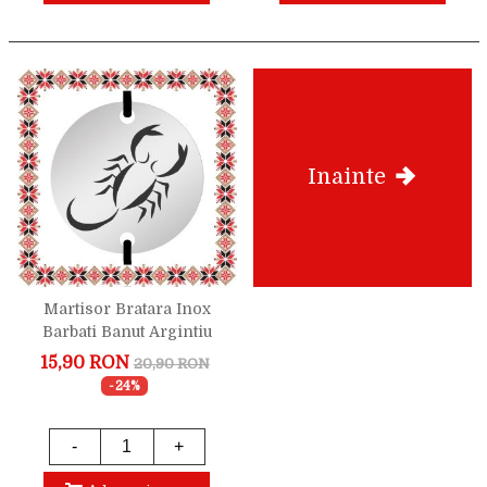
Inainte
Martisor Bratara Inox
Barbati Banut Argintiu
Zodiac Scorpion
15,90 RON
20,90 RON
-24%
-
+