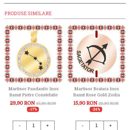
PRODUSE SIMILARE
Martisor Pandantiv Inox
Martisor Bratara Inox
Banut Pietre Constelatie
Banut Rose Gold Zodia
Berbec Auriu
Sagetator
29,90 RON
15,90 RON
35,90 RON
20,90 RON
-17%
-24%
-
+
-
+