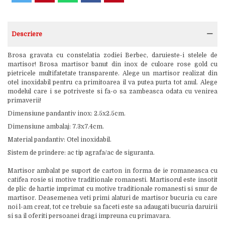
Descriere
Brosa gravata cu constelatia zodiei Berbec, daruieste-i stelele de
martisor! Brosa martisor banut din inox de culoare rose gold cu
pietricele multifatetate transparente. Alege un martisor realizat din
otel inoxidabil pentru ca primitoarea il va putea purta tot anul. Alege
modelul care i se potriveste si fa-o sa zambeasca odata cu venirea
primaverii!
Dimensiune pandantiv inox: 2.5x2.5cm.
Dimensiune ambalaj: 7.3x7.4cm.
Material pandantiv: Otel inoxidabil.
Sistem de prindere: ac tip agrafa/ac de siguranta.
Martisor ambalat pe suport de carton in forma de ie romaneasca cu
catifea rosie si motive traditionale romanesti. Martisorul este insotit
de plic de hartie imprimat cu motive traditionale romanesti si snur de
martisor. Deasemenea veti primi alaturi de martisor bucuria cu care
noi l-am creat, tot ce trebuie sa faceti este sa adaugati bucuria daruirii
si sa il oferiti persoanei dragi impreuna cu primavara.