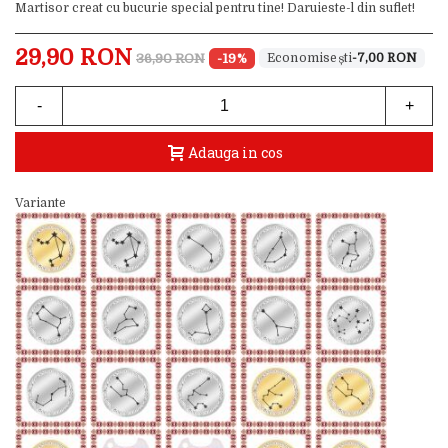
Martisor creat cu bucurie special pentru tine! Daruieste-l din suflet!
29,90 RON
36,90 RON
-19%
-7,00 RON
-
+
Adauga in cos
Variante