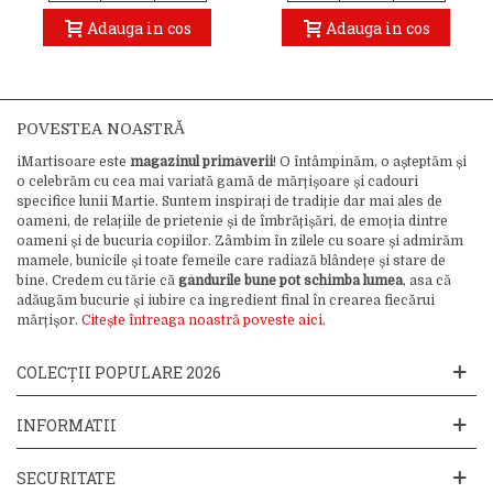
Adauga in cos
Adauga in cos
POVESTEA NOASTRĂ
iMartisoare este
magazinul primăverii
! O întâmpinăm, o așteptăm și
o celebrăm cu cea mai variată gamă de mărțișoare și cadouri
specifice lunii Martie. Suntem inspirați de tradiție dar mai ales de
oameni, de relațiile de prietenie și de îmbrățișări, de emoția dintre
oameni și de bucuria copiilor. Zâmbim în zilele cu soare și admirăm
mamele, bunicile și toate femeile care radiază blândețe și stare de
bine. Credem cu tărie că
gândurile bune pot schimba lumea
, asa că
adăugăm bucurie și iubire ca ingredient final în crearea fiecărui
mărțișor.
Citește întreaga noastră poveste aici.
COLECȚII POPULARE 2026
INFORMATII
SECURITATE