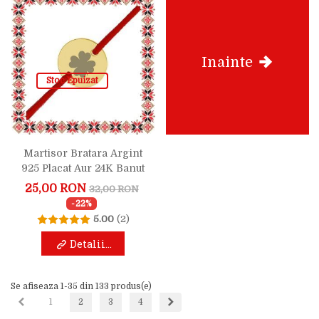
Inainte
Stoc Epuizat
Martisor Bratara Argint
925 Placat Aur 24K Banut
Trifoi
25,00 RON
32,00 RON
-22%
5.00
(2)
Detalii...
Se afiseaza 1-35 din 133 produs(e)
Inapoi
Inainte
1
2
3
4