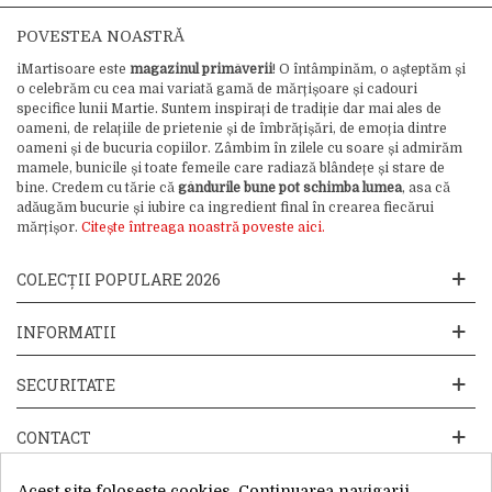
POVESTEA NOASTRĂ
iMartisoare este
magazinul primăverii
! O întâmpinăm, o așteptăm și
o celebrăm cu cea mai variată gamă de mărțișoare și cadouri
specifice lunii Martie. Suntem inspirați de tradiție dar mai ales de
oameni, de relațiile de prietenie și de îmbrățișări, de emoția dintre
oameni și de bucuria copiilor. Zâmbim în zilele cu soare și admirăm
mamele, bunicile și toate femeile care radiază blândețe și stare de
bine. Credem cu tărie că
gândurile bune pot schimba lumea
, asa că
adăugăm bucurie și iubire ca ingredient final în crearea fiecărui
mărțișor.
Citește întreaga noastră poveste aici.
COLECȚII POPULARE 2026
INFORMATII
SECURITATE
CONTACT
Acest site foloseste cookies. Continuarea navigarii