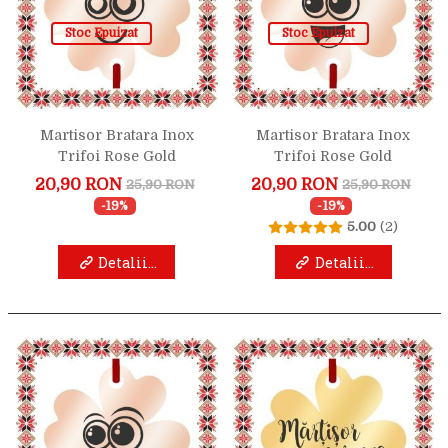
Stoc Epuizat
Stoc Epuizat
Martisor Bratara Inox
Martisor Bratara Inox
Trifoi Rose Gold
Trifoi Rose Gold
Trifoiasul Indragostit
Trifoiasul Entuziasmat
20,90 RON
20,90 RON
25,90 RON
25,90 RON
-19%
-19%
5.00
(2)
Detalii...
Detalii...