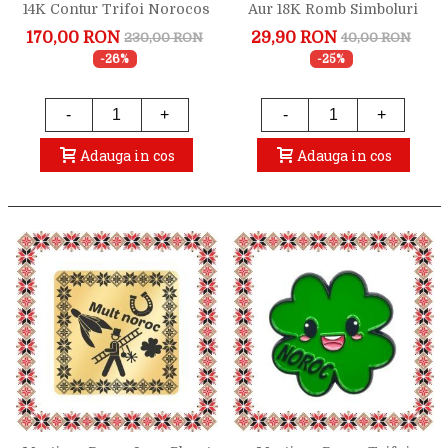
14K Contur Trifoi Norocos
Aur 18K Romb Simboluri
Norocoase
170,00 RON
29,90 RON
230,00 RON
40,00 RON
-26%
-25%
-
+
-
+
Adauga in cos
Adauga in cos