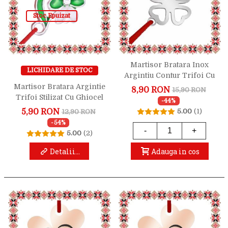
Stoc Epuizat
Martisor Bratara Inox
LICHIDARE DE STOC
Argintiu Contur Trifoi Cu
Patru Foi
Martisor Bratara Argintie
8,90 RON
15,90 RON
Trifoi Stilizat Cu Ghiocel
-44%
5,90 RON
5.00
(1)
12,90 RON
-54%
-
+
5.00
(2)
Detalii...
Adauga in cos