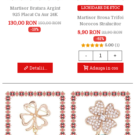
Martisor Bratara Argint
LICHIDARE DE STOC
925 Placat Cu Aur 24K
Martisor Brosa Trifoi
Trifoi Cristale Gavbari
130,00 RON
150,00 RON
Norocos Stralucitor
Transparente
-13%
8,90 RON
22,90 RON
-61%
5.00
(1)
-
+
Detalii...
Adauga in cos