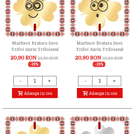
Martisor Bratara Inox
Martisor Bratara Inox
Trifoi Auriu Trifoiasul
Trifoi Auriu Trifoiasul
Indragostit
Uimit
20,90 RON
20,90 RON
25,90 RON
25,90 RON
-19%
-19%
-
+
-
+
Adauga in cos
Adauga in cos