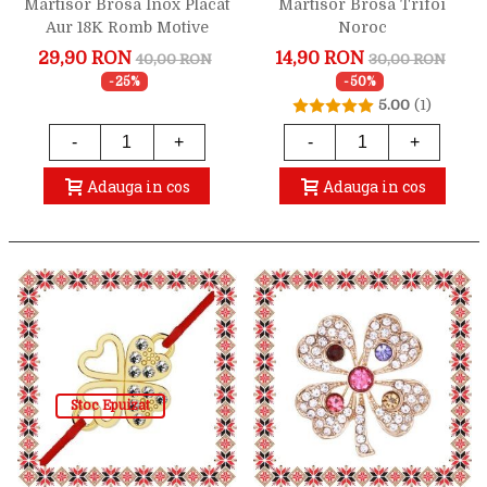
Martisor Brosa Inox Placat
Martisor Brosa Trifoi
Aur 18K Romb Motive
Noroc
Traditionale Simboluri
29,90 RON
14,90 RON
40,00 RON
30,00 RON
Norocoase
-25%
-50%
5.00
(1)
-
+
-
+
Adauga in cos
Adauga in cos
Stoc Epuizat