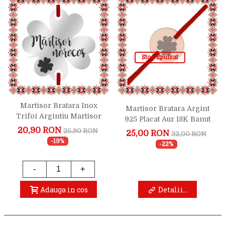
Stoc Epuizat
Martisor Bratara Inox
Martisor Bratara Argint
Trifoi Argintiu Martisor
925 Placat Aur 18K Banut
Norocos
Mic Trifoi
20,90 RON
25,90 RON
25,00 RON
32,00 RON
-19%
-22%
-
+
Adauga in cos
Detalii...