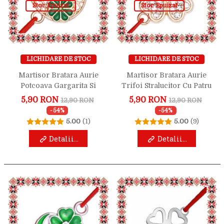
Stoc Epuizat
Stoc Epuizat
LICHIDARE DE STOC
LICHIDARE DE STOC
Martisor Bratara Aurie
Martisor Bratara Aurie
Potcoava Gargarita Si
Trifoi Stralucitor Cu Patru
Trifoi Verde
Foi
5,90 RON
5,90 RON
12,90 RON
12,90 RON
-54%
-54%
5.00
(1)
5.00
(9)
Detalii...
Detalii...