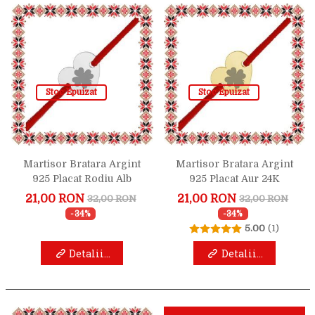
Stoc Epuizat
Stoc Epuizat
Martisor Bratara Argint
Martisor Bratara Argint
925 Placat Rodiu Alb
925 Placat Aur 24K
Inimioara Trifoi
Inimioara Trifoi
21,00 RON
21,00 RON
32,00 RON
32,00 RON
-34%
-34%
5.00
(1)
Detalii...
Detalii...