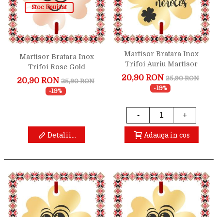
Stoc Epuizat
Martisor Bratara Inox
Martisor Bratara Inox
Trifoi Auriu Martisor
Trifoi Rose Gold
Norocos
Trifoiasul Emotionat
20,90 RON
25,90 RON
20,90 RON
25,90 RON
-19%
-19%
-
+
Detalii...
Adauga in cos