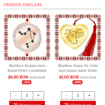
PRODUSE SIMILARE
Martisor Bratara Inox
Martisor Semn De Carte
Banut Pietre Constelatie
Inox Inima Aurie Zodie
Balanta Rose Gold
Sagetator
28,90 RON
45,00 RON
32,90 RON
70,00 RON
-12%
-36%
-
+
-
+
Adauga in cos
Adauga in cos