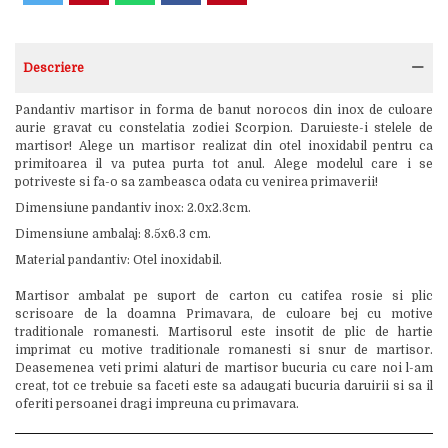
Descriere
Pandantiv martisor in forma de banut norocos din inox de culoare
aurie gravat cu constelatia zodiei Scorpion. Daruieste-i stelele de
martisor! Alege un martisor realizat din otel inoxidabil pentru ca
primitoarea il va putea purta tot anul. Alege modelul care i se
potriveste si fa-o sa zambeasca odata cu venirea primaverii!
Dimensiune pandantiv inox: 2.0x2.3cm.
Dimensiune ambalaj: 8.5x6.3 cm.
Material pandantiv: Otel inoxidabil.
Martisor ambalat pe suport de carton cu catifea rosie si plic
scrisoare de la doamna Primavara, de culoare bej cu motive
traditionale romanesti. Martisorul este insotit de plic de hartie
imprimat cu motive traditionale romanesti si snur de martisor.
Deasemenea veti primi alaturi de martisor bucuria cu care noi l-am
creat, tot ce trebuie sa faceti este sa adaugati bucuria daruirii si sa il
oferiti persoanei dragi impreuna cu primavara.