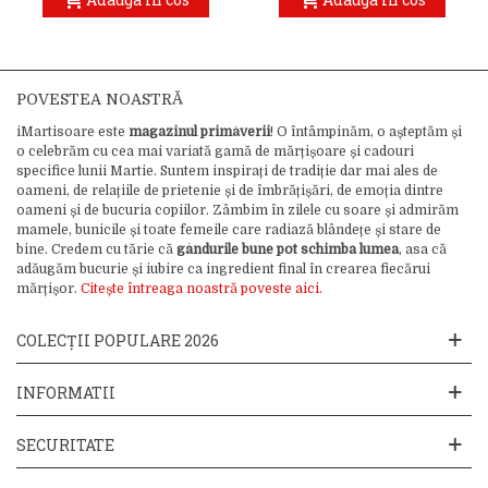
POVESTEA NOASTRĂ
iMartisoare este
magazinul primăverii
! O întâmpinăm, o așteptăm și
o celebrăm cu cea mai variată gamă de mărțișoare și cadouri
specifice lunii Martie. Suntem inspirați de tradiție dar mai ales de
oameni, de relațiile de prietenie și de îmbrățișări, de emoția dintre
oameni și de bucuria copiilor. Zâmbim în zilele cu soare și admirăm
mamele, bunicile și toate femeile care radiază blândețe și stare de
bine. Credem cu tărie că
gândurile bune pot schimba lumea
, asa că
adăugăm bucurie și iubire ca ingredient final în crearea fiecărui
mărțișor.
Citește întreaga noastră poveste aici.
COLECȚII POPULARE 2026
INFORMATII
SECURITATE