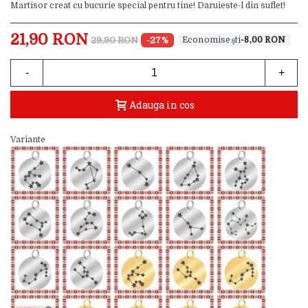
Martisor creat cu bucurie special pentru tine! Daruieste-l din suflet!
21,90 RON
29,90 RON
-27%
-8,00 RON
-
+
Adauga in cos
Variante