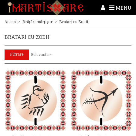
MENU
Acasa
>
Brățări mărțișor
>
Bratari cu Zodii
BRATARI CU ZODII
Filtrare
Relevanta