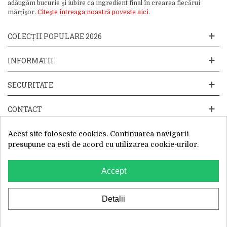
adăugăm bucurie și iubire ca ingredient final în crearea fiecărui
mărțișor.
Citește întreaga noastră poveste aici.
COLECȚII POPULARE 2026
INFORMATII
SECURITATE
CONTACT
Acest site foloseste cookies. Continuarea navigarii
presupune ca esti de acord cu utilizarea cookie-urilor.
Accept
Website operat de: Primavara in dar SRL, Cod Fiscal: 52428019, Reg.
Com: J2025066115002, Sediu Social:Sos. Unirii 201-203C, Caciulati,
Ilfov
WhatsApp
Detalii
0