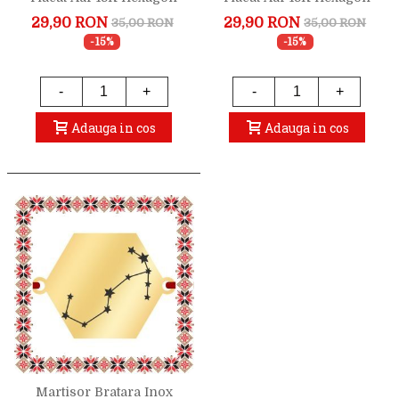
Constelatie Zodia Leu
Constelatie Zodia Berbec
29,90 RON
29,90 RON
35,00 RON
35,00 RON
-15%
-15%
-
+
-
+
Adauga in cos
Adauga in cos
Martisor Bratara Inox