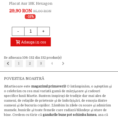
Placat Aur 18K Hexagon
Constelatie Zodia
29,90 RON
35,00 RON
Scorpion
-15%
-
+
Adauga in cos
Se afiseaza 106-132 din 132 produs(e)
Inapoi
Inainte
1
2
3
4
POVESTEA NOASTRĂ
iMartisoare este
magazinul primăverii
! O întâmpinăm, o așteptăm și
o celebrăm cu cea mai variată gamă de mărțișoare și cadouri
specifice lunii Martie. Suntem inspirați de tradiție dar mai ales de
oameni, de relațiile de prietenie și de îmbrățișări, de emoția dintre
oameni și de bucuria copiilor. Zâmbim în zilele cu soare și admirăm
mamele, bunicile și toate femeile care radiază blândețe și stare de
bine. Credem cu tărie că
gândurile bune pot schimba lumea
, asa că