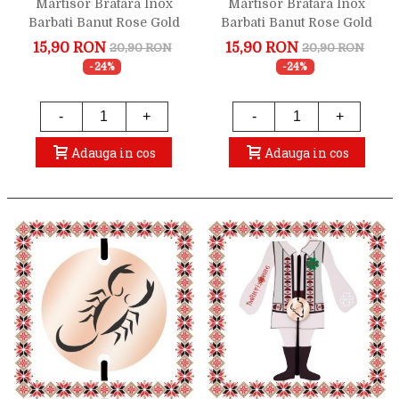
Martisor Bratara Inox
Martisor Bratara Inox
Barbati Banut Rose Gold
Barbati Banut Rose Gold
Zodiac Rac
Zodiac Sagetator
15,90 RON
15,90 RON
20,90 RON
20,90 RON
-24%
-24%
-
+
-
+
Adauga in cos
Adauga in cos