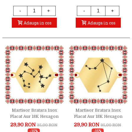
-
+
-
+
Adauga in cos
Adauga in cos
Martisor Bratara Inox
Martisor Bratara Inox
Placat Aur 18K Hexagon
Placat Aur 18K Hexagon
Constelatie Zodia
Constelatie Zodia Balanta
29,90 RON
29,90 RON
35,00 RON
35,00 RON
Sagetator
-15%
-15%