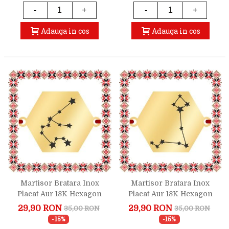
-
+
-
+
Adauga in cos
Adauga in cos
Martisor Bratara Inox
Martisor Bratara Inox
Placat Aur 18K Hexagon
Placat Aur 18K Hexagon
Constelatie Zodia Varsator
Constelatie Zodia Pesti
29,90 RON
29,90 RON
35,00 RON
35,00 RON
-15%
-15%