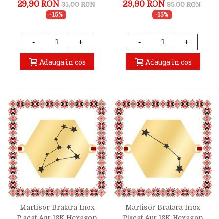
Constelatie Zodia Gemeni
Constelatie Zodia Rac
29,90 RON
29,90 RON
35,00 RON
35,00 RON
-15%
-15%
-
+
-
+
Adauga in cos
Adauga in cos
Martisor Bratara Inox
Martisor Bratara Inox
Placat Aur 18K Hexagon
Placat Aur 18K Hexagon