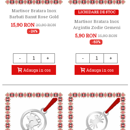
Martisor Bratara Inox
LICHIDARE DE STOC
Barbati Banut Rose Gold
Martisor Bratara Inox
Zodiac Varsator
15,90 RON
20,90 RON
Argintiu Zodie Gemeni
-24%
5,90 RON
15,90 RON
-63%
-
+
-
+
Adauga in cos
Adauga in cos