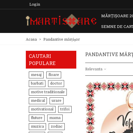
Login
MĂRȚIȘOARE 2
SEMNE DE CAR
Acasa
>
Pandantive mărțișor
PANDANTIVE MĂRȚ
CAUTARI
POPULARE
Relevanta
mesaj
floare
barbati
doctor
motive traditionale
medical
urare
motivational
trifoi
fluture
mama
muzica
zodiac