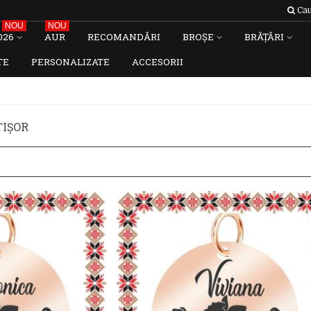
Cau
NOU
NOU
026
AUR
RECOMANDĂRI
BROȘE
BRĂȚĂRI
TE
PERSONALIZATE
ACCESORII
IȘOR