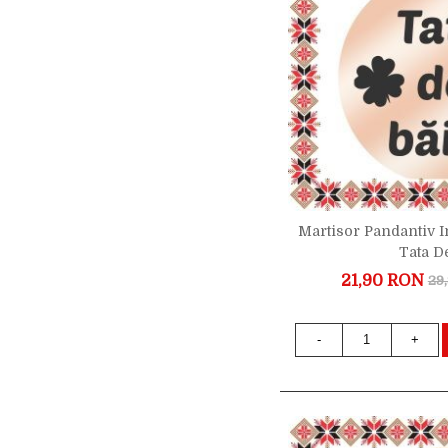
Martisor Pandantiv 
Tata D
21,90 RON
29
-
+