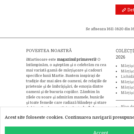
Det
Se afiseaza 1611-1620 din 
COLECȚ
POVESTEA NOASTRĂ
2026
iMartisoare este
magazinul primăverii
! O
întâmpinăm, o așteptăm și o celebrăm cu cea
Mărțiș
mai variată gamă de mărțișoare și cadouri
Mărțiș
specifice lunii Martie. Suntem inspirați de
Lichidă
tradiție dar mai ales de oameni, de relațiile de
Mărțiș
prietenie și de îmbrățișări, de emoția dintre
Mărțișo
oameni și de bucuria copiilor. Zâmbim în
Mărțișo
zilele cu soare și admirăm mamele, bunicile
și toate femeile care radiază blândețe și stare
Blog d
de bine. Credem cu tărie că
gândurile bune
tradiție și
pot schimba lumea
, asa că adăugăm bucurie
Acest site foloseste cookies. Continuarea navigarii presupune 
și iubire ca ingredient final în crearea
fiecărui mărțișor.
Citește întreaga noastră
WhatsApp
poveste aici.
Accept