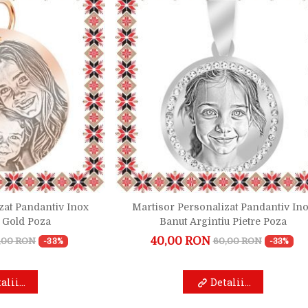
zat Pandantiv Inox
Martisor Personalizat Pandantiv In
 Gold Poza
Banut Argintiu Pietre Poza
40,00 RON
,00 RON
60,00 RON
-33%
-33%
alii...
Detalii...