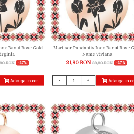
Inox Banut Rose Gold
Martisor Pandantiv Inox Banut Rose 
irginia
Nume Viviana
21,90 RON
,90 RON
29,90 RON
-27%
-27%
Adauga in cos
Adauga in c
-
+