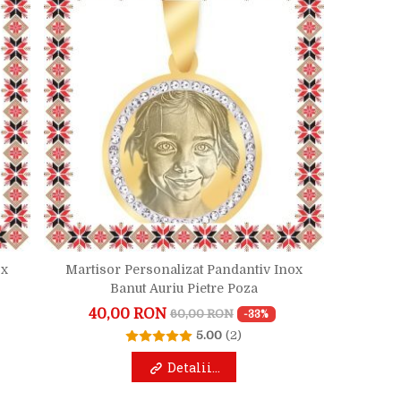
ox
Martisor Personalizat Pandantiv Inox
Banut Auriu Pietre Poza
40,00 RON
60,00 RON
-33%
5.00
(2)
Detalii...