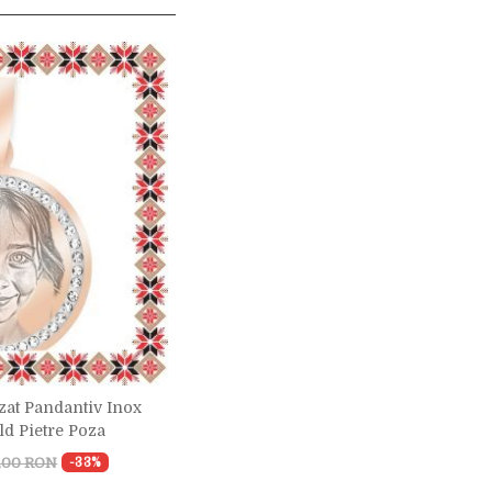
zat Pandantiv Inox
ld Pietre Poza
,00 RON
-33%