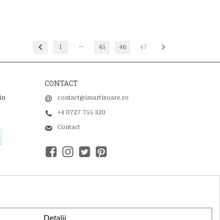
…
Inapoi
Inainte
1
45
46
47
CONTACT
in
contact@imartisoare.ro
+4 0727 755 320
Contact
Detalii