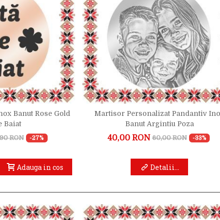
Inox Banut Rose Gold
Martisor Personalizat Pandantiv In
e Baiat
Banut Argintiu Poza
40,00 RON
,90 RON
60,00 RON
-27%
-33%
Adauga in cos
Detalii...