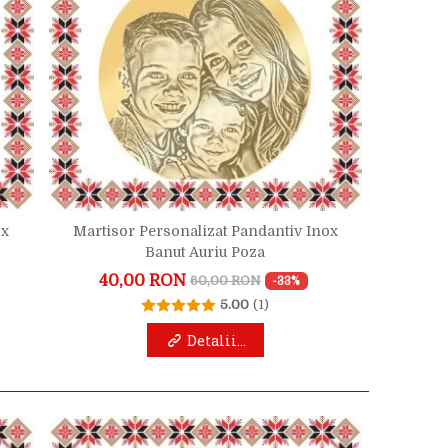
ox
Martisor Personalizat Pandantiv Inox
Banut Auriu Poza
40,00 RON
60,00 RON
-33%
5.00
(1)
Detalii...