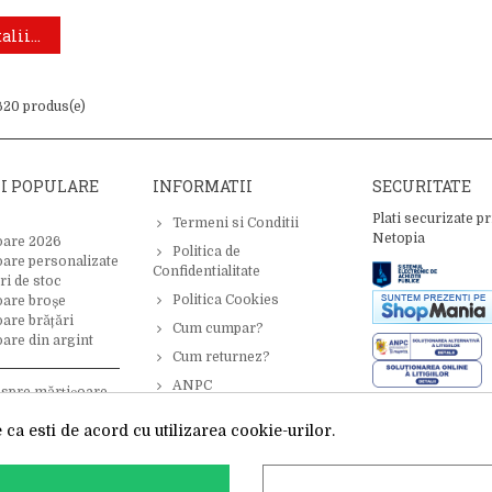
alii...
1620 produs(e)
II POPULARE
INFORMATII
SECURITATE
Plati securizate pr
Termeni si Conditii
Netopia
oare 2026
Politica de
oare personalizate
Confidentialitate
ri de stoc
Politica Cookies
oare broșe
are brățări
Cum cumpar?
are din argint
Cum returnez?
ANPC
espre mărțișoare –
 inspirație
ca esti de acord cu utilizarea cookie-urilor.