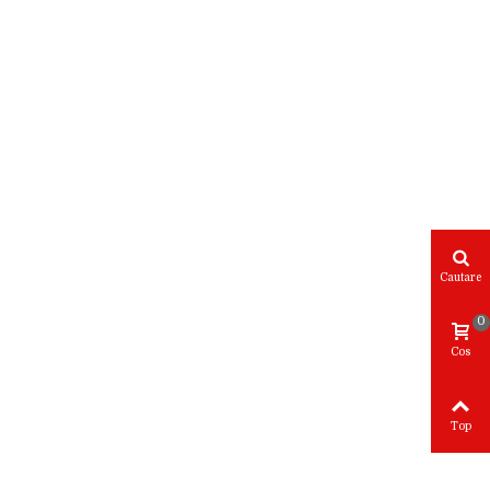
Cautare
0
Cos
Top