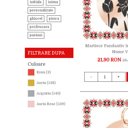
initiala
inima
personalizate
ghiocel
pisica
profesoara
pasiuni
Martisor Pandantiv 
Nume V
FILTRARE DUPA
21,90 RON
29
Culoare
Rosu
(3)
-
+
Auriu
(538)
Argintiu
(540)
Auriu Rose
(539)