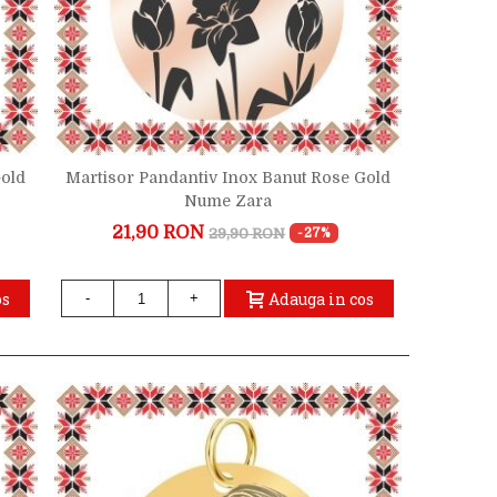
Gold
Martisor Pandantiv Inox Banut Rose Gold
Nume Zara
21,90 RON
29,90 RON
-27%
os
Adauga in cos
-
+