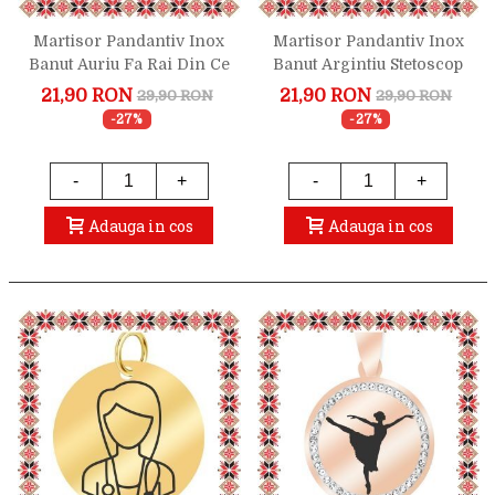
Martisor Pandantiv Inox
Martisor Pandantiv Inox
Banut Auriu Fa Rai Din Ce
Banut Argintiu Stetoscop
Ai
Ritm Cardiac
21,90 RON
21,90 RON
29,90 RON
29,90 RON
-27%
-27%
-
+
-
+
Adauga in cos
Adauga in cos