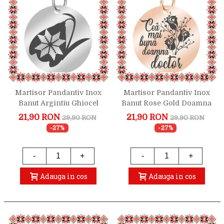
Martisor Pandantiv Inox
Martisor Pandantiv Inox
Banut Argintiu Ghiocel
Banut Rose Gold Doamna
Motive Traditionale
Doctor
21,90 RON
21,90 RON
29,90 RON
29,90 RON
-27%
-27%
-
+
-
+
Adauga in cos
Adauga in cos