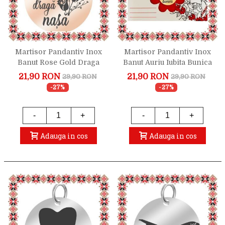
Martisor Pandantiv Inox
Martisor Pandantiv Inox
Banut Rose Gold Draga
Banut Auriu Iubita Bunica
Nasa
21,90 RON
21,90 RON
29,90 RON
29,90 RON
-27%
-27%
-
+
-
+
Adauga in cos
Adauga in cos