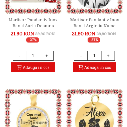
Martisor Pandantiv Inox
Martisor Pandantiv Inox
Banut Auriu Doamna
Banut Argintiu Nume
Doctor
Anastasia
21,90 RON
21,90 RON
29,90 RON
29,90 RON
-27%
-27%
-
+
-
+
Adauga in cos
Adauga in cos