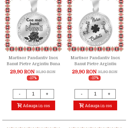
Martisor Pandantiv Inox
Martisor Pandantiv Inox
Banut Pietre Argintiu Buna
Banut Pietre Argintiu
Nasa
Trifoi Simboluri
29,90 RON
29,90 RON
35,90 RON
35,90 RON
-17%
-17%
-
+
-
+
Adauga in cos
Adauga in cos