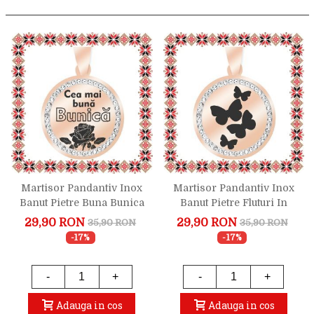
Martisor Pandantiv Inox
Martisor Pandantiv Inox
Banut Pietre Buna Bunica
Banut Pietre Fluturi In
Rose Gold
Zbor Rose Gold
29,90 RON
29,90 RON
35,90 RON
35,90 RON
-17%
-17%
-
+
-
+
Adauga in cos
Adauga in cos