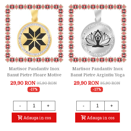
Martisor Pandantiv Inox
Martisor Pandantiv Inox
Banut Pietre Floare Motive
Banut Pietre Argintiu Yoga
Traditionale Auriu
Lotus
29,90 RON
29,90 RON
35,90 RON
35,90 RON
-17%
-17%
-
+
-
+
Adauga in cos
Adauga in cos