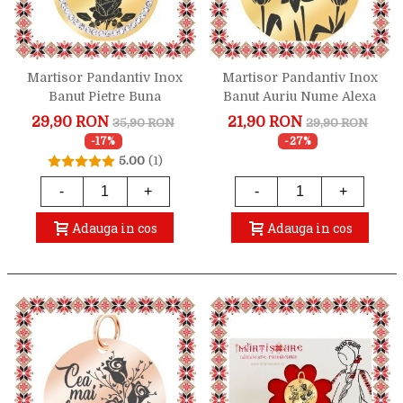
Martisor Pandantiv Inox
Martisor Pandantiv Inox
Banut Pietre Buna
Banut Auriu Nume Alexa
Invatatoare Auriu
29,90 RON
21,90 RON
35,90 RON
29,90 RON
-17%
-27%
5.00
(1)
-
+
-
+
Adauga in cos
Adauga in cos