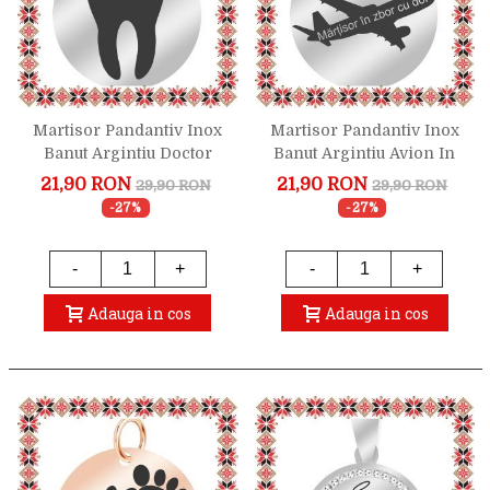
Martisor Pandantiv Inox
Martisor Pandantiv Inox
Banut Argintiu Doctor
Banut Argintiu Avion In
Stomatolog
Zbor Cu Dor
21,90 RON
21,90 RON
29,90 RON
29,90 RON
-27%
-27%
-
+
-
+
Adauga in cos
Adauga in cos