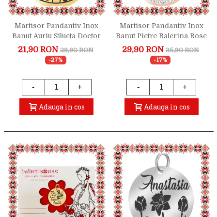
Martisor Pandantiv Inox
Martisor Pandantiv Inox
Banut Auriu Silueta Doctor
Banut Pietre Balerina Rose
Gold
21,90 RON
29,90 RON
29,90 RON
35,90 RON
-27%
-17%
-
+
-
+
Adauga in cos
Adauga in cos