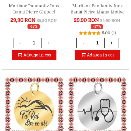
Martisor Pandantiv Inox
Martisor Pandantiv Inox
Banut Pietre Ghiocel
Banut Pietre Mama Motive
Motive Traditionale Auriu
Traditionale Auriu
29,90 RON
29,90 RON
35,90 RON
35,90 RON
-17%
-17%
5.00
(1)
-
+
-
+
Adauga in cos
Adauga in cos