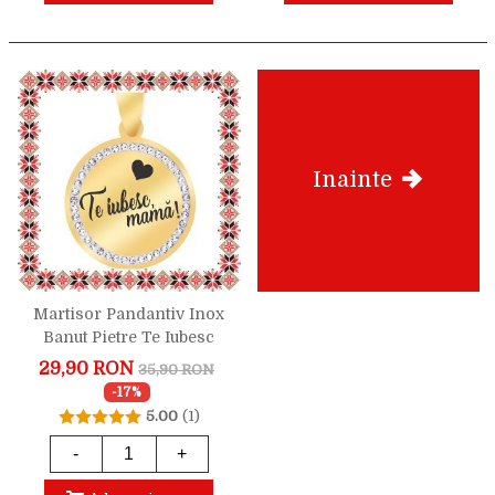
Inainte
Martisor Pandantiv Inox
Banut Pietre Te Iubesc
Mama Inima Auriu
29,90 RON
35,90 RON
-17%
5.00
(1)
-
+