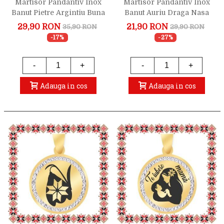
Martisor Pandantiv Inox
Martisor Pandantiv Inox
Banut Pietre Argintiu Buna
Banut Auriu Draga Nasa
Mama
29,90 RON
21,90 RON
35,90 RON
29,90 RON
-17%
-27%
-
+
-
+
Adauga in cos
Adauga in cos