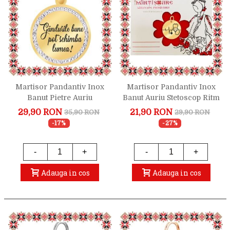
Martisor Pandantiv Inox
Martisor Pandantiv Inox
Banut Pietre Auriu
Banut Auriu Stetoscop Ritm
Gandurile Bune
Cardiac
29,90 RON
21,90 RON
35,90 RON
29,90 RON
-17%
-27%
-
+
-
+
Adauga in cos
Adauga in cos