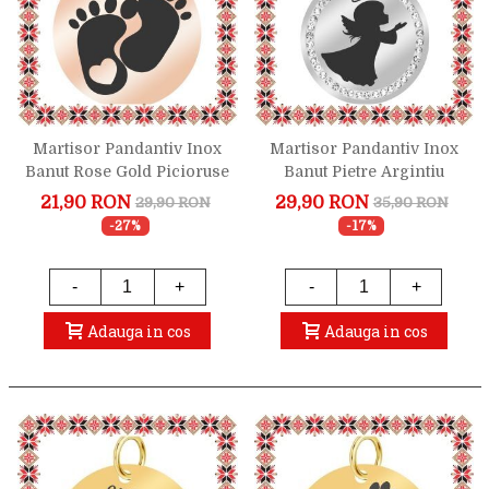
Martisor Pandantiv Inox
Martisor Pandantiv Inox
Banut Rose Gold Picioruse
Banut Pietre Argintiu
Bebelus
Ingeras
21,90 RON
29,90 RON
29,90 RON
35,90 RON
-27%
-17%
-
+
-
+
Adauga in cos
Adauga in cos