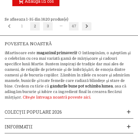
Adauga in cos
Se afiseaza 1-35 din 1620 produs(e)
…
Inapoi
Inainte
1
2
3
47
POVESTEA NOASTRĂ
iMartisoare este
magazinul primăverii
! O întâmpinăm, o așteptăm și
o celebrăm cu cea mai variată gamă de mărțișoare și cadouri
specifice lunii Martie. Suntem inspirați de tradiție dar mai ales de
oameni, de relațiile de prietenie și de îmbrățișări, de emoția dintre
oameni și de bucuria copiilor. Zâmbim în zilele cu soare și admirăm
mamele, bunicile și toate femeile care radiază blândețe și stare de
bine. Credem cu tărie că
gândurile bune pot schimba lumea
, asa că
adăugăm bucurie și iubire ca ingredient final în crearea fiecărui
mărțișor.
Citește întreaga noastră poveste aici.
COLECȚII POPULARE 2026
INFORMATII