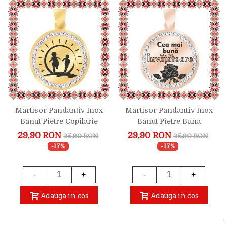
Martisor Pandantiv Inox
Martisor Pandantiv Inox
Banut Pietre Copilarie
Banut Pietre Buna
Auriu
Invatatoare Rose Gold
29,90 RON
29,90 RON
35,90 RON
35,90 RON
-17%
-17%
-
+
-
+
Adauga in cos
Adauga in cos