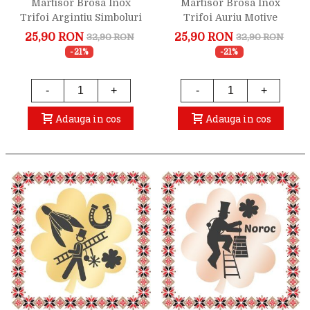
Martisor Brosa Inox
Martisor Brosa Inox
Trifoi Argintiu Simboluri
Trifoi Auriu Motive
Norocoase
Traditionale
25,90 RON
25,90 RON
32,90 RON
32,90 RON
-21%
-21%
-
+
-
+
Adauga in cos
Adauga in cos