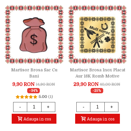
Martisor Brosa Sac Cu
Martisor Brosa Inox Placat
Bani
Aur 18K Romb Motive
Traditionale Simboluri
9,90 RON
29,90 RON
14,90 RON
40,00 RON
Norocoase
-34%
-25%
5.00
(1)
-
+
-
+
Adauga in cos
Adauga in cos