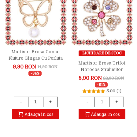
Martisor Brosa Contur
LICHIDARE DE STOC
Fluture Gingas Cu Perluta
Martisor Brosa Trifoi
9,90 RON
14,90 RON
Norocos Stralucitor
-34%
8,90 RON
22,90 RON
-61%
5.00
(1)
-
+
-
+
Adauga in cos
Adauga in cos