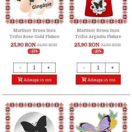
Martisor Brosa Inox
Martisor Brosa Inox
Trifoi Rose Gold Fluture
Trifoi Argintiu Fluture
Gingasie
Gingasie
25,90 RON
25,90 RON
32,90 RON
32,90 RON
-21%
-21%
-
+
-
+
Adauga in cos
Adauga in cos