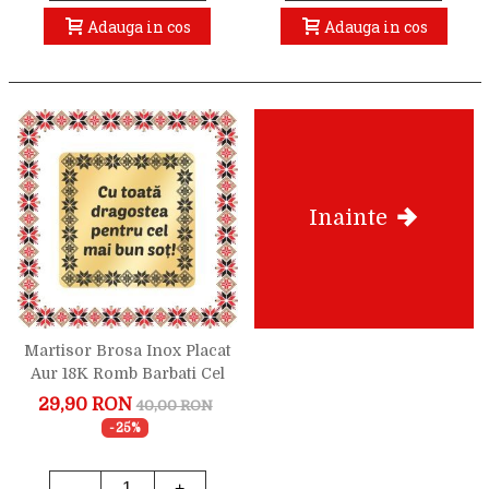
Adauga in cos
Adauga in cos
Inainte
Martisor Brosa Inox Placat
Aur 18K Romb Barbati Cel
Mai Bun Sot
29,90 RON
40,00 RON
-25%
-
+