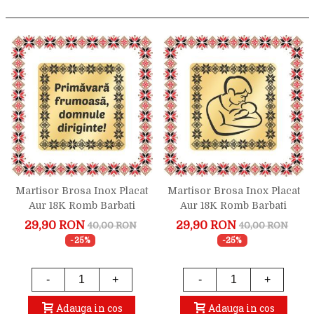
Martisor Brosa Inox Placat
Martisor Brosa Inox Placat
Aur 18K Romb Barbati
Aur 18K Romb Barbati
Urare Diriginte
Silueta Tata
29,90 RON
29,90 RON
40,00 RON
40,00 RON
-25%
-25%
-
+
-
+
Adauga in cos
Adauga in cos