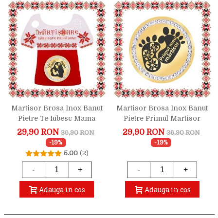
Martisor Brosa Inox Banut
Martisor Brosa Inox Banut
Pietre Te Iubesc Mama
Pietre Primul Martisor
Motive Auriu
Auriu
29,90 RON
29,90 RON
36,90 RON
36,90 RON
-19%
-19%
5.00
(2)
-
+
-
+
Adauga in cos
Adauga in cos