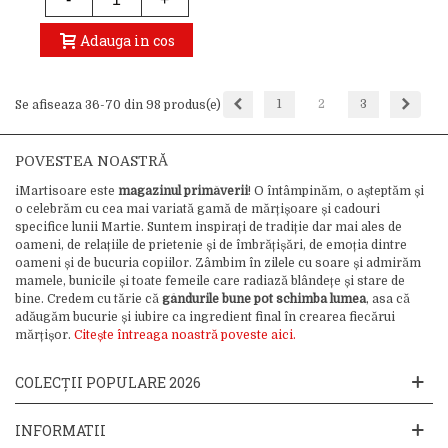
Adauga in cos
Inapoi
Inaint
1
2
3
Se afiseaza 36-70 din 98 produs(e)
POVESTEA NOASTRĂ
iMartisoare este
magazinul primăverii
! O întâmpinăm, o așteptăm și
o celebrăm cu cea mai variată gamă de mărțișoare și cadouri
specifice lunii Martie. Suntem inspirați de tradiție dar mai ales de
oameni, de relațiile de prietenie și de îmbrățișări, de emoția dintre
oameni și de bucuria copiilor. Zâmbim în zilele cu soare și admirăm
mamele, bunicile și toate femeile care radiază blândețe și stare de
bine. Credem cu tărie că
gândurile bune pot schimba lumea
, asa că
adăugăm bucurie și iubire ca ingredient final în crearea fiecărui
mărțișor.
Citește întreaga noastră poveste aici.
COLECȚII POPULARE 2026
INFORMATII