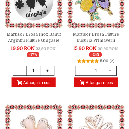
Martisor Brosa Inox Banut
Martisor Brosa Fluture
Argintiu Fluture Gingasie
Bucuria Primaverii
19,90 RON
15,90 RON
23,90 RON
20,90 RON
-17%
-24%
5.00
(2)
-
+
-
+
Adauga in cos
Adauga in cos