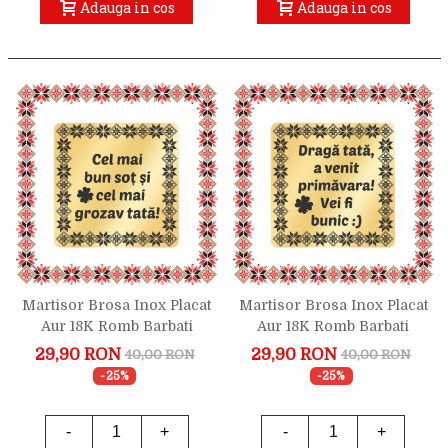
Adauga in cos
Adauga in cos
Martisor Brosa Inox Placat
Martisor Brosa Inox Placat
Aur 18K Romb Barbati
Aur 18K Romb Barbati
Dedicatie Tata
Surpriza Pentru Tata
29,90 RON
29,90 RON
40,00 RON
40,00 RON
-25%
-25%
-
+
-
+