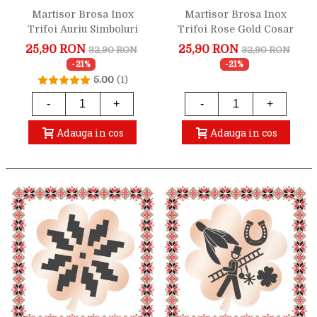
Martisor Brosa Inox
Martisor Brosa Inox
Trifoi Auriu Simboluri
Trifoi Rose Gold Cosar
Norocoase
Noroc
25,90 RON
25,90 RON
32,90 RON
32,90 RON
-21%
-21%
5.00
(1)
-
+
-
+
Adauga in cos
Adauga in cos