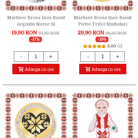
Martisor Brosa Inox Banut
Martisor Brosa Inox Banut
Argintiu Noroc Si
Pietre Trifoi Simboluri
Prosperitate
Auriu
19,90 RON
29,90 RON
23,90 RON
36,90 RON
-17%
-19%
5.00
(1)
-
+
-
+
Adauga in cos
Adauga in cos