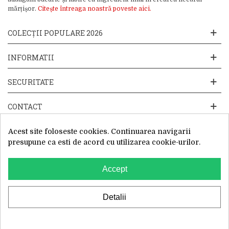
mărțișor.
Citește întreaga noastră poveste aici.
COLECȚII POPULARE 2026
INFORMATII
SECURITATE
CONTACT
Acest site foloseste cookies. Continuarea navigarii
presupune ca esti de acord cu utilizarea cookie-urilor.
Accept
Website operat de: Primavara in dar SRL, Cod Fiscal: 52428019, Reg.
Com: J2025066115002, Sediu Social:Sos. Unirii 201-203C, Caciulati,
Ilfov
WhatsApp
Detalii
0
Filtre
Cautare
Cos
Top