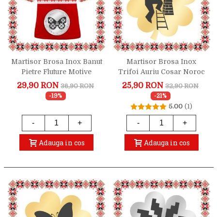
Martisor Brosa Inox Banut
Martisor Brosa Inox
Pietre Fluture Motive
Trifoi Auriu Cosar Noroc
Traditionale Argintiu
29,90 RON
25,90 RON
36,90 RON
32,90 RON
-19%
-21%
5.00
(1)
-
+
-
+
Adauga in cos
Adauga in cos