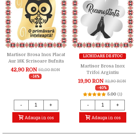
Martisor Brosa Inox Placat
LICHIDARE DE STOC
Aur 18K Scrisoare Bufnita
Martisor Brosa Inox
Motive Traditionale
42,90 RON
50,00 RON
Trifoi Argintiu
-14%
Recunostinta
19,90 RON
32,90 RON
-40%
5.00
(1)
-
+
-
+
Adauga in cos
Adauga in cos