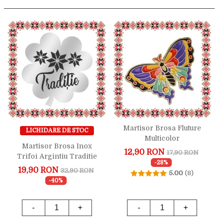
Martisor Brosa Fluture
LICHIDARE DE STOC
Multicolor
Martisor Brosa Inox
12,90 RON
17,90 RON
Trifoi Argintiu Traditie
-28%
19,90 RON
32,90 RON
5.00
(8)
-40%
-
+
-
+