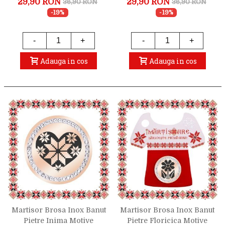
29,90 RON
29,90 RON
36,90 RON
36,90 RON
-19%
-19%
-
+
-
+
Adauga in cos
Adauga in cos
Martisor Brosa Inox Banut
Martisor Brosa Inox Banut
Pietre Inima Motive
Pietre Floricica Motive