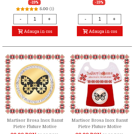
-19%
-19%
5.00
(1)
-
+
-
+
Adauga in cos
Adauga in cos
Martisor Brosa Inox Banut
Martisor Brosa Inox Banut
Pietre Fluture Motive
Pietre Fluture Motive
Traditionale Auriu
Traditionale Rose Gold