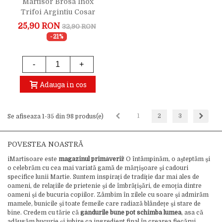
Martisor Brosa Inox
Trifoi Argintiu Cosar
Noroc
25,90 RON
32,90 RON
-21%
-
+
Adauga in cos
Inapoi
Inaint
1
2
3
Se afiseaza 1-35 din 98 produs(e)
POVESTEA NOASTRĂ
iMartisoare este
magazinul primăverii
! O întâmpinăm, o așteptăm și
o celebrăm cu cea mai variată gamă de mărțișoare și cadouri
specifice lunii Martie. Suntem inspirați de tradiție dar mai ales de
oameni, de relațiile de prietenie și de îmbrățișări, de emoția dintre
oameni și de bucuria copiilor. Zâmbim în zilele cu soare și admirăm
mamele, bunicile și toate femeile care radiază blândețe și stare de
bine. Credem cu tărie că
gândurile bune pot schimba lumea
, asa că
adăugăm bucurie și iubire ca ingredient final în crearea fiecărui