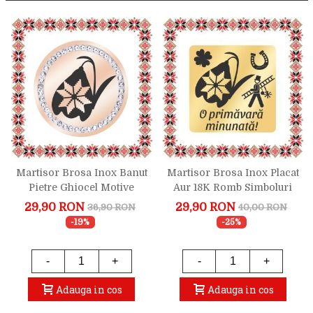
Martisor Brosa Inox Banut
Martisor Brosa Inox Placat
Pietre Ghiocel Motive
Aur 18K Romb Simboluri
Traditionale Rose Gold
Norocoase
29,90 RON
29,90 RON
36,90 RON
40,00 RON
-19%
-25%
-
+
-
+
Adauga in cos
Adauga in cos