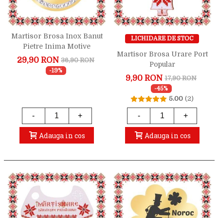
Martisor Brosa Inox Banut
LICHIDARE DE STOC
Pietre Inima Motive
Martisor Brosa Urare Port
Traditionale Auriu
29,90 RON
36,90 RON
Popular
-19%
9,90 RON
17,90 RON
-45%
5.00
(2)
-
+
-
+
Adauga in cos
Adauga in cos