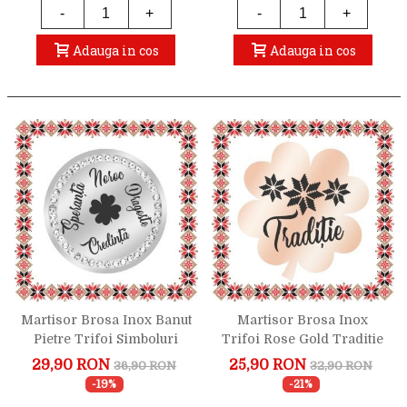
-
+
-
+
Adauga in cos
Adauga in cos
Martisor Brosa Inox Banut
Martisor Brosa Inox
Pietre Trifoi Simboluri
Trifoi Rose Gold Traditie
Argintiu
29,90 RON
25,90 RON
36,90 RON
32,90 RON
-19%
-21%