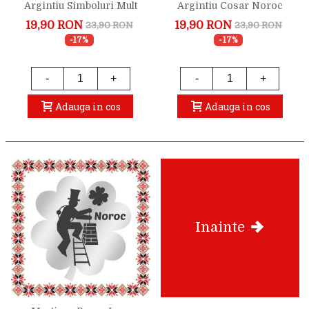
Argintiu Simboluri Mult
Argintiu Cosar Noroc
Noroc
19,90 RON
19,90 RON
23,90 RON
23,90 RON
-17%
-17%
-
+
-
+
Adauga in cos
Adauga in cos
Inainte