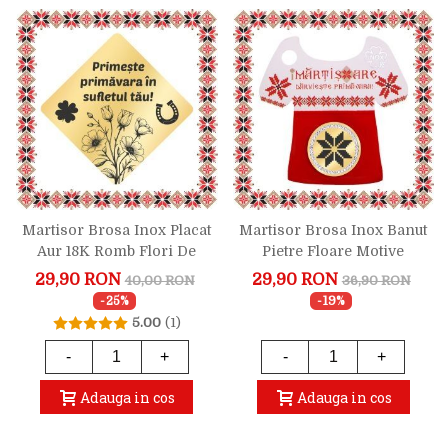
Martisor Brosa Inox Placat
Martisor Brosa Inox Banut
Aur 18K Romb Flori De
Pietre Floare Motive
Mac Urare
Traditionale Auriu
29,90 RON
29,90 RON
40,00 RON
36,90 RON
-25%
-19%
5.00
(1)
-
+
-
+
Adauga in cos
Adauga in cos