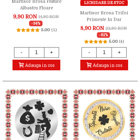
Martisor Brosa Fluture
LICHIDARE DE STOC
Albastru Floare
Martisor Brosa Trifoi
9,90 RON
14,90 RON
Primeste In Dar
-34%
Primavara
8,90 RON
22,90 RON
5.00
(5)
-61%
5.00
(4)
-
+
-
+
Adauga in cos
Adauga in cos